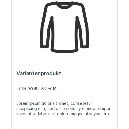
Variantenprodukt
Farbe:
Weiß
| Größe:
M
Lorem ipsum dolor sit amet, consetetur
sadipscing elitr, sed diam nonumy eirmod tempor
invidunt ut labore et dolore magna aliquyam erat,
sed diam voluptua. At vero eos et accusam et
justo duo dolores et ea rebum. Stet clita kasd