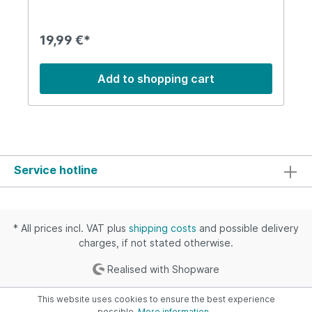
gubergren, no sea takimata sanctus est Lorem
ipsum dolor sit amet. Lorem ipsum dolor sit amet,
consetetur sadipscing elitr, sed diam nonumy
eirmod tempor invidunt ut labore et dolore
19,99 €*
magna aliquyam erat, sed diam voluptua. At vero
eos et accusam et justo duo dolores et ea
rebum. Stet clita kasd gubergren, no sea
Add to shopping cart
takimata sanctus est Lorem ipsum dolor sit amet.
Service hotline
* All prices incl. VAT plus
shipping costs
and possible delivery
charges, if not stated otherwise.
Realised with Shopware
This website uses cookies to ensure the best experience
possible.
More information...